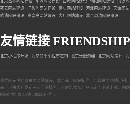
北京昌平网站建设
东城网站建设
西城网站建设
朝阳网站建设
海淀网
密云网站建设
门头沟网站建设
延庆网站建设
河北网站建设
天津网站
武清网站建设
秦皇岛网站建设
大厂网站建设
北京周边网站建设
友情链接
FRIENDSHIP
北京小程序开发
北京昌平小程序定制
北京云服务器
北京网站设计
北
信达网专注
北京昌平网站建设
、
北京昌平网站制作
、
北京昌平网站定制
、
昌平小程序开发定制
及空间域名、
云服务器
从产品咨询到测试上线、
网站
网站地图
京ICP备13023167号-3