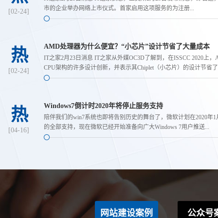
市的企业举办网络上市仪式。首家启用这项服务的为注册...
[02-24]
AMD处理器为什么便宜？“小芯片”设计节省了大量成本
热
IT之家2月23日消息 IT之家从外媒OC3D了解到，在ISSCC 2020上，
CPU架构的许多设计创新，并表示其Chiplet（小芯片）的设计节省了大
[02-24]
Windows7倒计时2020年将停止服务支持
热
陪伴我们的win7系统也即将告别历史的舞台了，微软计划在2020年1月终
的全部支持，现在微软已经开始准备向广大Windows 7用户推送...
[04-16]
网站建设案例
公众号